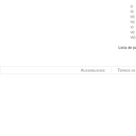
i) 
ii)
iii
iv)
v) 
vi)
vii
Lista de j
Acessibilidade
Termos de 