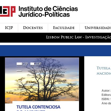
Passar para o conteúdo
icjp
principal
menu-institucional
ICJP
Docentes
Faculdade
Universidad
menu-actividades
Lisbon Public Law - Investigaçã
Tutela
nacio
Autor
Editor
ISBN:
Ano da