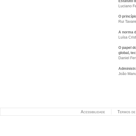
Estatuto 
Luciano F
O princípi
Rui Tavare
A norma d
Luísa Cris
O papel d
global, te
Daniel Fer
Administr
João Manu
Acessibilidade
Termos de 