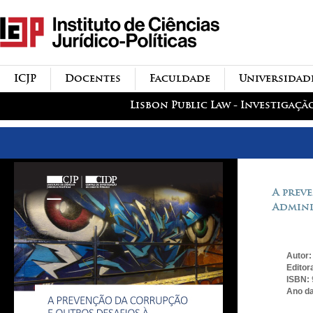
Passar para o conteúdo
icjp
principal
menu-institucional
ICJP
Docentes
Faculdade
Universidad
menu-actividades
Lisbon Public Law - Investigaçã
A prev
Admini
Autor
Editor
ISBN:
Ano da