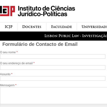
Passar para o conteúdo
icjp
principal
menu-institucional
ICJP
Docentes
Faculdade
Universidad
menu-actividades
Lisbon Public Law - Investigaçã
Formulário de Contacto de Email
O seu nome
*
O seu endereço de email
*
Assunto
*
Mensagem
*