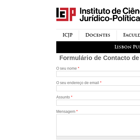
icjp
menu-institucional
ICJP
Docentes
Facul
menu-actividades
Lisbon Pu
Formulário de Contacto de
O seu nome
*
O seu endereço de email
*
Assunto
*
Mensagem
*