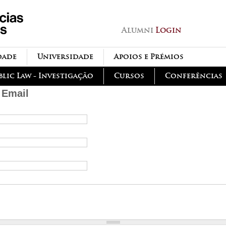
Passar para o conteúdo
principal
Alumni
Login
dade
Universidade
Apoios e Prémios
blic Law - Investigação
Cursos
Conferências
 Email