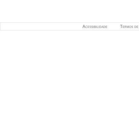
Acessibilidade
Termos de 