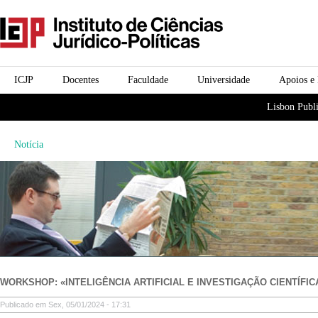
Passar para o conteúdo
icjp
principal
menu-institucional
ICJP
Docentes
Faculdade
Universidade
Apoios e
menu-actividades
Lisbon Publi
Notícia
WORKSHOP: «INTELIGÊNCIA ARTIFICIAL E INVESTIGAÇÃO CIENTÍFIC
Publicado em Sex, 05/01/2024 - 17:31