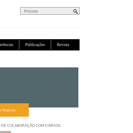
Procurar
Formulário de procura
erências
Publicações
Revista
s Notícias
 DE COLABORAÇÃO COM O BRASIL