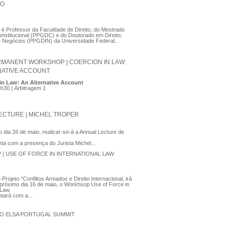
RO
é Professor da Faculdade de Direito, do Mestrado
onstitucional (PPGDC) e do Doutorado em Direito,
 e Negócios (PPGDIN) da Universidade Federal...
RMANENT WORKSHOP | COERCION IN LAW:
NATIVE ACCOUNT
in Law: An Alternative Account
8h30 | Arbitragem 1
ECTURE | MICHEL TROPER
 dia 26 de maio, realizar-se-á a Annual Lecture de
ta com a presença do Jurista Michel...
| USE OF FORCE IN INTERNATIONAL LAW
Projeto "Conflitos Armados e Direito Internacional, irá
 próximo dia 16 de maio, o Workhsop Use of Force in
l Law.
tará com a...
 DO ELSA PORTUGAL SUMMIT