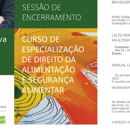
BRASILEI
André Saddy 
em Direito C
Instituições
LXLTG PE
AN ALTER
Coercion 
Mai 26 | 1
Zoom:
...
ANNUAL L
No próximo
2023.
O evento con
WORKSHOP 
No âmbito do 
decorrer, no
Internationa
O evento con
II EDIÇÃO