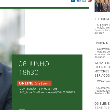
XI FÓRUM 
O Fórum Ju
edição em 
Desenvolvime
Jurídico-...
LISBON M
No próximo
está de vo
fenómeno da 
decisões...
WOW: O T
UTILIZAD
MOTORES 
SERVIÇOS 
WOW: Wor
O evento WO
Responsável 
Professor Do
OS ELEME
BENS PÚB