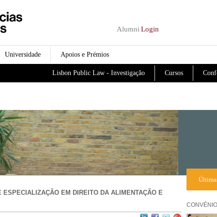
Passar para o conteúdo
principal
Alumni
Login
Universidade
Apoios e Prémios
Lisbon Public Law - Investigação
Cursos
Conf
Última
 ESPECIALIZAÇÃO EM DIREITO DA ALIMENTAÇÃO E
CONVÉNIO