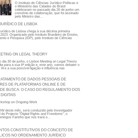
O Instituto de Ciências Jurídico-Políticas e
o Ministério das Cidades do Brasil
celebraram no passado dia 26 de junho um
convénio de colaboração, que foi assinado
pelo Ministro das...
JURÍDICO DE LISBOA
rídico de Lisboa chega à sua décima primeira
2023. Organizado pelo Instituto Brasileiro de Ensino,
nto e Pesquisa (IDP), pelo Instituto de Ciências
EETING ON LEGAL THEORY
 dia 30 de junho, o Lisbon Meeting on Legal Theory
lta para a sua 6ª edição e, este ano, vamos debater o
IA e a sua possível ligação e influência nas
RATAMENTO DE DADOS PESSOAIS DE
ORES DE PLATAFORMAS ONLINE E DE
DE BUSCA: O CASO DO REGULAMENTO DOS
DIGITAIS
kshop on Ongoing Work
W deste mês, será conduzido pelo Investigador
do Projecto "Digital Rights and Freedoms", o
mingos Farinho que nos trará o...
NTOS CONSTITUTIVOS DO CONCEITO DE
LICOS NO ORDENAMENTO JURÍDICO