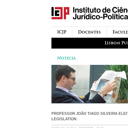
icjp
menu-institucional
ICJP
Docentes
Facul
menu-actividades
Lisbon Pu
Notícia
PROFESSOR JOÃO TIAGO SILVEIRA ELEI
LEGISLATION