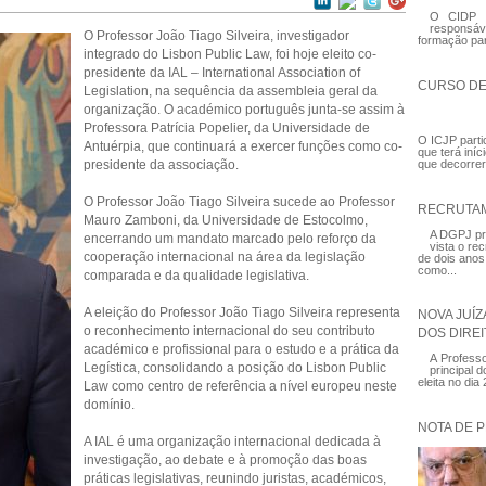
O CIDP –
responsá
O Professor João Tiago Silveira, investigador
formação par
integrado do Lisbon Public Law, foi hoje eleito co-
presidente da IAL – International Association of
CURSO DE
Legislation, na sequência da assembleia geral da
organização. O académico português junta-se assim à
Professora Patrícia Popelier, da Universidade de
O ICJP partic
Antuérpia, que continuará a exercer funções como co-
que terá iní
presidente da associação.
que decorrer
O Professor João Tiago Silveira sucede ao Professor
RECRUTAM
Mauro Zamboni, da Universidade de Estocolmo,
A DGPJ pre
encerrando um mandato marcado pelo reforço da
vista o re
cooperação internacional na área da legislação
de dois anos
como...
comparada e da qualidade legislativa.
A eleição do Professor João Tiago Silveira representa
NOVA JUÍ
o reconhecimento internacional do seu contributo
DOS DIRE
académico e profissional para o estudo e a prática da
A Profess
Legística, consolidando a posição do Lisbon Public
principal 
eleita no di
Law como centro de referência a nível europeu neste
domínio.
NOTA DE 
A IAL é uma organização internacional dedicada à
investigação, ao debate e à promoção das boas
práticas legislativas, reunindo juristas, académicos,