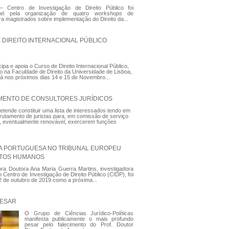
 Centro de Investigação de Direito Público foi
vel pela organização de quatro
workshops
de
a magistrados sobre implementação do Direito da...
 DIREITO INTERNACIONAL PÚBLICO
ipa e apoia o Curso de Direito Internacional Público,
cio na Faculdade de Direito da Universidade de Lisboa,
á nos próximos dias 14 e 15 de Novembro...
ENTO DE CONSULTORES JURÍDICOS
tende constituir uma lista de interessados tendo em
crutamento de juristas para, em comissão de serviço
, eventualmente renovável, exercerem funções
ZA PORTUGUESA NO TRIBUNAL EUROPEU
ITOS HUMANOS
ora Doutora Ana Maria Guerra Martins, investigadora
do Centro de Investigação de Direito Público (CIDP), foi
a 2 de outubro de 2019 como a próxima...
PESAR
O Grupo de Ciências Jurídico-Políticas
manifesta publicamente o mais profundo
pesar pelo falecimento do Prof. Doutor