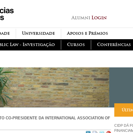
Passar para o conteúdo
principal
Alumni
Login
dade
Universidade
Apoios e Prémios
blic Law - Investigação
Cursos
Conferências
Últi
TO CO-PRESIDENTE DA INTERNATIONAL ASSOCIATION OF
CIDP DÁ 
FINANCIA