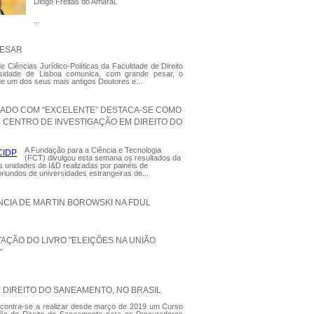
Diogo Freitas do Amaral.
...
PESAR
 Ciências Jurídico-Políticas da Faculdade de Direito
sidade de Lisboa comunica, com grande pesar, o
de um dos seus mais antigos Doutores e...
LIADO COM “EXCELENTE” DESTACA-SE COMO
 CENTRO DE INVESTIGAÇÃO EM DIREITO DO
A Fundação para a Ciência e Tecnologia
(FCT) divulgou esta semana os resultados da
s unidades de I&D realizadas por painéis de
oriundos de universidades estrangeiras de...
CIA DE MARTIN BOROWSKI NA FDUL
AÇÃO DO LIVRO "ELEIÇÕES NA UNIÃO
"
 DIREITO DO SANEAMENTO, NO BRASIL
contra-se a realizar desde março de 2019 um Curso
ão de Direito do Saneamento para os Procuradores