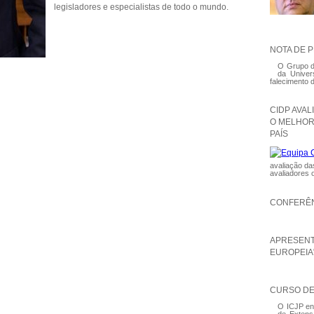
legisladores e especialistas de todo o mundo.
NOTA DE 
O Grupo de
da Univer
falecimento 
CIDP AVA
O MELHOR
PAÍS
avaliação da
avaliadores 
CONFERÊN
APRESENT
EUROPEIA
CURSO DE
O ICJP en
de Extens