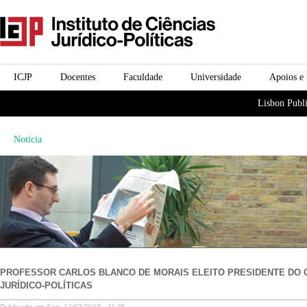
Passar para o conteúdo
icjp
principal
menu-institucional
ICJP
Docentes
Faculdade
Universidade
Apoios e
menu-actividades
Lisbon Publi
Notícia
PROFESSOR CARLOS BLANCO DE MORAIS ELEITO PRESIDENTE DO 
JURÍDICO-POLÍTICAS