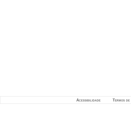
Acessibilidade
Termos de 