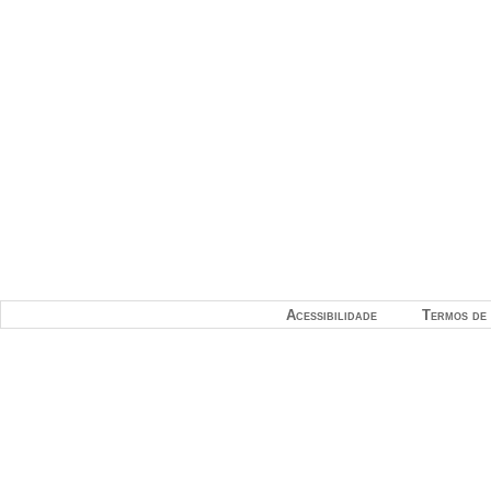
Acessibilidade
Termos de 