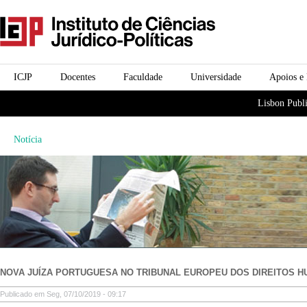
Passar para o conteúdo
icjp
principal
menu-institucional
ICJP
Docentes
Faculdade
Universidade
Apoios e
menu-actividades
Lisbon Publi
Notícia
NOVA JUÍZA PORTUGUESA NO TRIBUNAL EUROPEU DOS DIREITOS 
Publicado em Seg, 07/10/2019 - 09:17