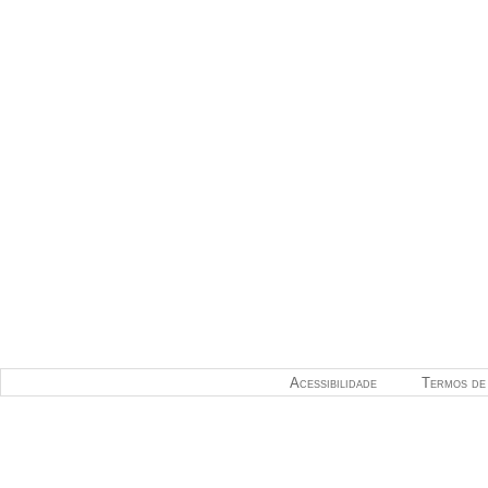
Acessibilidade
Termos de 