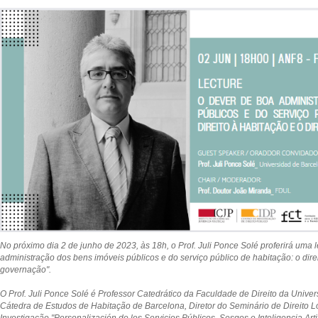
No próximo dia 2 de junho de 2023, às 18h, o Prof. Juli Ponce Solé proferirá uma 
administração dos bens imóveis públicos e do serviço público de habitação: o direi
governação".
O Prof. Juli Ponce Solé é Professor Catedrático da Faculdade de Direito da Unive
Cátedra de Estudos de Habitação de Barcelona, Diretor do Seminário de Direito L
Investigação "Personalización de los Servicios Públicos, Sesgos e Inteligencia Artif