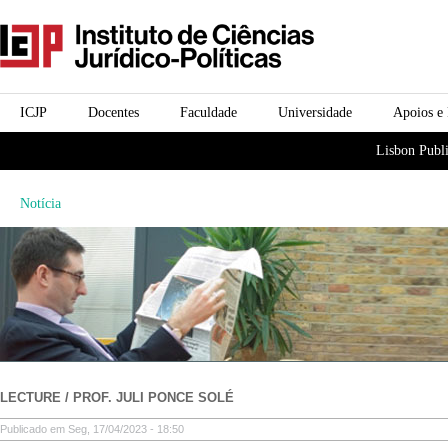
Passar para o conteúdo
icjp
principal
menu-institucional
ICJP
Docentes
Faculdade
Universidade
Apoios e
menu-actividades
Lisbon Publi
Notícia
LECTURE / PROF. JULI PONCE SOLÉ
Publicado em Seg, 17/04/2023 - 18:50