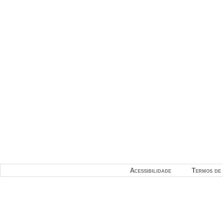
Acessibilidade
Termos de 