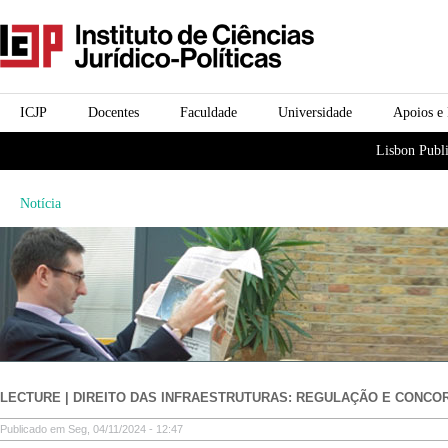
Passar para o conteúdo
icjp
principal
menu-institucional
ICJP
Docentes
Faculdade
Universidade
Apoios e
menu-actividades
Lisbon Publi
Notícia
LECTURE | DIREITO DAS INFRAESTRUTURAS: REGULAÇÃO E CONCO
Publicado em Seg, 04/11/2024 - 12:47