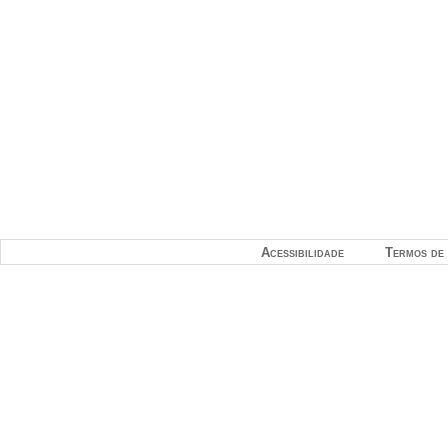
Acessibilidade
Termos de 