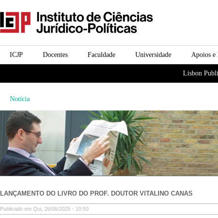
Passar para o conteúdo
icjp
principal
menu-institucional
ICJP
Docentes
Faculdade
Universidade
Apoios e
menu-actividades
Lisbon Publi
Notícia
LANÇAMENTO DO LIVRO DO PROF. DOUTOR VITALINO CANAS
Publicado em Qui, 26/06/2025 - 10:50