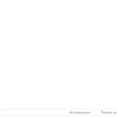
Acessibilidade
Termos de 