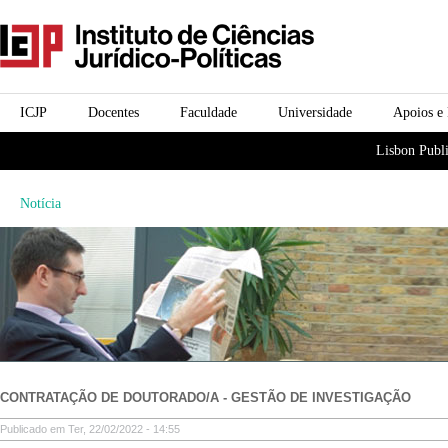
Passar para o conteúdo
icjp
principal
menu-institucional
ICJP
Docentes
Faculdade
Universidade
Apoios e
menu-actividades
Lisbon Publi
Notícia
CONTRATAÇÃO DE DOUTORADO/A - GESTÃO DE INVESTIGAÇÃO
Publicado em Ter, 22/02/2022 - 14:55