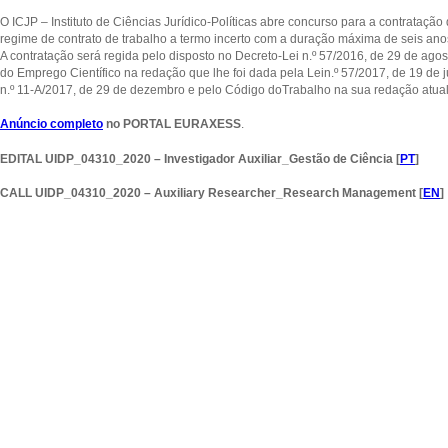
O ICJP – Instituto de Ciências Jurídico-Políticas abre concurso para a contrataçã
regime de contrato de trabalho a termo incerto com a duração máxima de seis ano
A contratação será regida pelo disposto no Decreto-Lei n.º 57/2016, de 29 de ago
do Emprego Científico na redação que lhe foi dada pela Lein.º 57/2017, de 19 de
n.º 11-A/2017, de 29 de dezembro e pelo Código doTrabalho na sua redação atual
Anúncio completo
no PORTAL EURAXESS
.
EDITAL UIDP_04310_2020 – Investigador Auxiliar_Gestão de Ciência
[
PT
]
CALL UIDP_04310_2020 – Auxiliary Researcher_Research Management [
EN
]