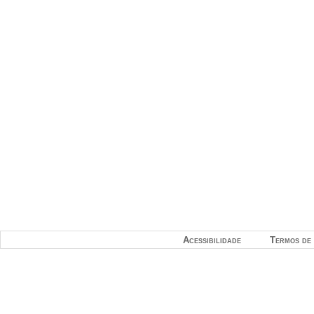
Acessibilidade
Termos de 